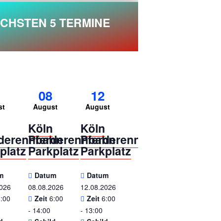
CHSTEN 5 TERMINE
08
12
st
August
August
n
Köln
Köln
rderennbahn
Pferderennbahn
Pferderennbahn
platz
Parkplatz
Parkplatz
m
Datum
Datum
2026
08.08.2026
12.08.2026
6:00
Zeit
6:00
Zeit
6:00
- 14:00
- 13:00