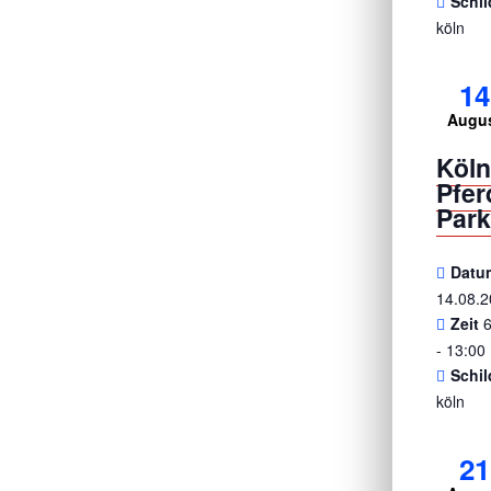
Schil
köln
14
Augu
Köl
Pfe
Park
Datu
14.08.
Zeit
- 13:00
Schil
köln
21