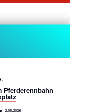
st
n Pferderennbahn
kplatz
um
12.08.2026