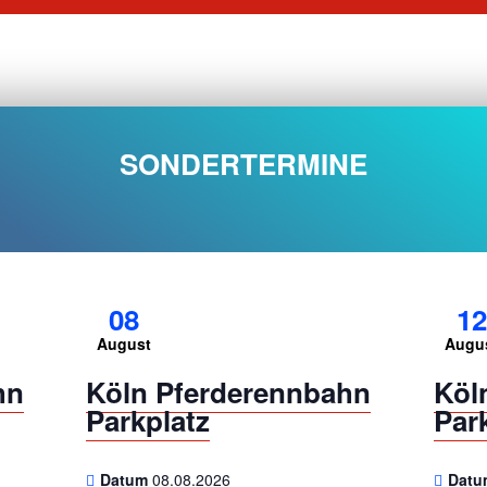
SONDERTERMINE
08
12
August
Augu
hn
Köln Pferderennbahn
Köl
Parkplatz
Par
Datum
08.08.2026
Dat