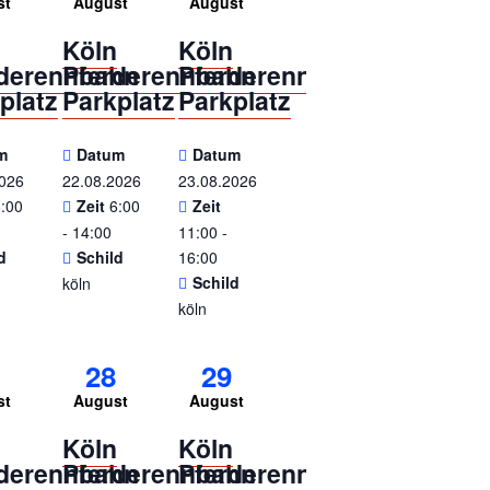
st
August
August
n
Köln
Köln
rderennbahn
Pferderennbahn
Pferderennbahn
platz
Parkplatz
Parkplatz
m
Datum
Datum
2026
22.08.2026
23.08.2026
6:00
Zeit
6:00
Zeit
- 14:00
11:00 -
d
Schild
16:00
Schild
köln
köln
28
29
st
August
August
n
Köln
Köln
rderennbahn
Pferderennbahn
Pferderennbahn