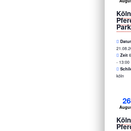
Augu
Köl
Pfe
Park
Datu
21.08.
Zeit
- 13:00
Schil
köln
26
Augu
Köl
Pfe