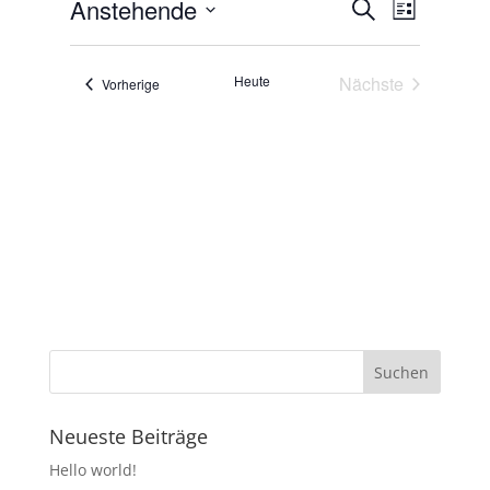
Veranstal
Veranst
Anstehende
Suche
Liste
Ansicht
Suche
Datum
Navigat
und
wählen.
Heute
Nächste
Ansichten,
Veranstaltungen
Vorherige
Veranstaltunge
Navigation
Neueste Beiträge
Hello world!